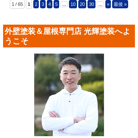
1 / 65
1
2
3
4
5
...
10
20
30
...
»
最後 »
外壁塗装＆屋根専門店 光輝塗装へよ
うこそ