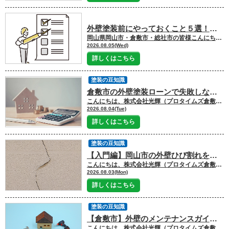
外壁塗装前にやっておくこと５選！工事前に準備しておくと安心なポイントは？
岡山県岡山市・倉敷市・総社市の皆様こんにちは
2026.08.05(Wed)
詳しくはこちら
塗装の豆知識
倉敷市の外壁塗装ローンで失敗しない！ 種類・金利・審査のポイントは？
こんにちは、株式会社光輝（プロタイムズ倉敷北店）です
2026.08.04(Tue)
詳しくはこちら
塗装の豆知識
【入門編】岡山市の外壁ひび割れを放置する危険性と正しい補修法は？｜ 株式会社光輝
こんにちは、株式会社光輝（プロタイムズ倉敷北店）です
2026.08.03(Mon)
詳しくはこちら
塗装の豆知識
【倉敷市】外壁のメンテナンスガイドと放置のリスク
こんにちは、株式会社光輝（プロタイムズ倉敷北店）です