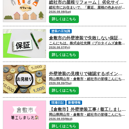
総社市の屋根リフォーム｜ 劣化サインから費用、優良業者の選び方は？
総社市にお住まいで、「最近、屋根の色あせが目立ってきた」「近所でも屋根工事をしているけれど、わが家もそろそろリフォームが必要だろうか」と気になりはじめた方もいらっしゃるのではないでしょうか
2026.08.08(Sat)
詳しくはこちら
塗装の豆知識
倉敷市の外壁塗装で失敗しない保証の選び方は？｜ 株式会社光輝
こんにちは。株式会社光輝（プロタイムズ倉敷北店）です
2026.08.07(Fri)
詳しくはこちら
外壁塗装の見積りで確認するポイントは？
岡山県岡山市・倉敷市・総社市の皆様こんにちは
2026.08.06(Thu)
詳しくはこちら
現場日記
新着情報
【倉敷市】外壁塗装工事 / 着工しました
岡山県岡山市・倉敷市・総社市の皆様こんにちは
2026.08.05(Wed)
詳しくはこちら