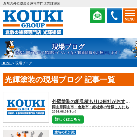
倉敷の外壁塗装＆屋根専門店光輝塗装
MENU
現場ブログ
塗装に関するマメ知識やイベントなど最新情報をお届けします！
HOME
>
現場ブログ
光輝塗装の現場ブログ 記事一覧
外壁塗装の相見積もりは何社がおすすめ？
岡山県岡山市・倉敷市・総社市の皆様こんにちは
2026.08.09(Sun)
詳しくはこちら
塗装の豆知識