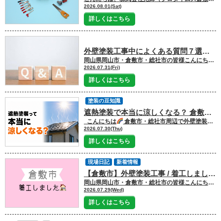
2026.08.01(Sat)
詳しくはこちら
外壁塗装工事中によくある質問７選！気になる疑問とは？
岡山県岡山市・倉敷市・総社市の皆様こんにちは
2026.07.31(Fri)
詳しくはこちら
塗装の豆知識
遮熱塗装で本当に涼しくなる？ 倉敷市の夏に効果はあるのか
こんにちは
倉敷市・総社市周辺で外壁塗装や屋根塗装を手がける株式会社光輝（プロタイムズ倉敷北店）です。 今回は「遮熱塗装の効果」について分かりやすく解説します
2026.07.30(Thu)
詳しくはこちら
現場日記
新着情報
【倉敷市】外壁塗装工事 / 着工しました
岡山県岡山市・倉敷市・総社市の皆様こんにちは
2026.07.29(Wed)
詳しくはこちら