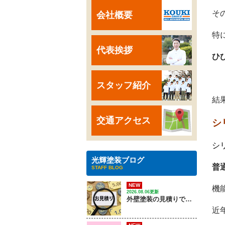
そ
会社概要
特
代表挨拶
ひ
スタッフ紹介
結
交通アクセス
シ
シ
光輝塗装ブログ
普
STAFF BLOG
NEW
機
2026.08.06更新
外壁塗装の見積りで確認するポイントは？
近