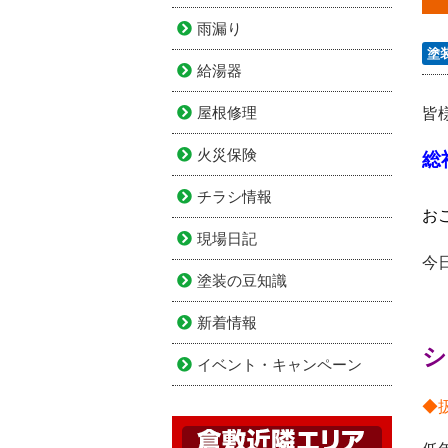
雨漏り
塗
給湯器
屋根修理
皆
火災保険
総
チラシ情報
お
現場日記
今
塗装の豆知識
新着情報
シ
イベント・キャンペーン
◆