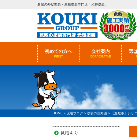
倉敷の外壁塗装・屋根塗装専門店「光輝塗装」
初めての方へ
会社案内
選
FIRST
CORPORATAE
HOME
>
現場ブログ
>
塗装の豆知識
>
【倉敷市】シリ
見積もり