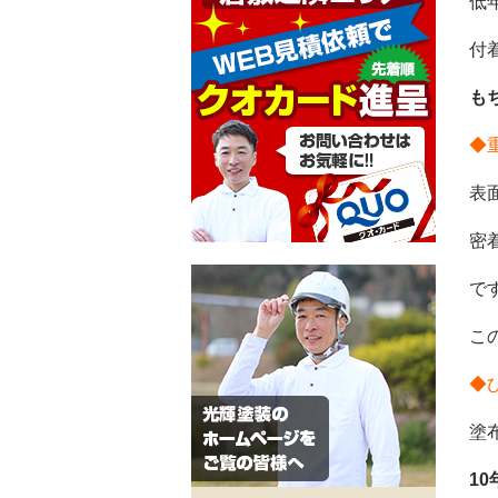
低
付
も
◆
表
密
で
こ
◆
塗
1