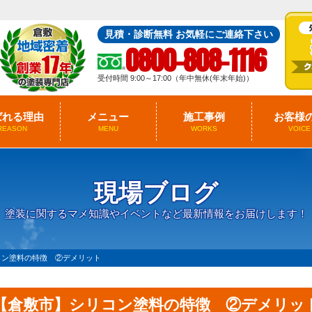
見積・診断無料 お気軽にご連絡下さい
0800-808-1116
受付時間 9:00～17:00（年中無休(年末年始)）
ばれる理由
メニュー
施工事例
お客様
REASON
MENU
WORKS
VOICE
現場ブログ
塗装に関するマメ知識やイベントなど最新情報をお届けします！
コン塗料の特徴 ②デメリット
【倉敷市】シリコン塗料の特徴 ②デメリッ