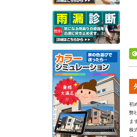
初
弊
ま
株