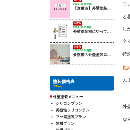
NEW
ウ
2026.08.05更新
【倉敷市】外壁塗装工事 / 着工しました
と
NEW
2026.08.05更新
し
外壁塗装前にやっておくこと５選！工事前に準備しておくと安心なポイントは？
全
NEW
2026.08.04更新
特
倉敷市の外壁塗装ローンで失敗しない！ 種類・金利・審査のポイントは？
他
以
塗装価格表
PRICE
外壁塗装メニュー
シリコンプラン
外
美観性シリコンラン
フッ素塗装プラン
な
無機プラン