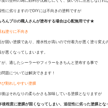
年度の塗料の為に顔料が沈殿しにくく、扱い方に注意しなけれ
着性に劣りますのでDIYには不向きの塗料ですが
ちろんプロの職人さんが塗布する場合は心配無用です★
重ね塗りに不向き
面が固い塗膜であり、撥水性が高いので付着力が悪く塗り変え
着が悪くなってしまいます。
すが、適したシーラーやフィラーをきちんと塗布する事で
の問題については解決できます！
ひび割れしやすい塗膜
布後はそれなりの柔らかさも加味している塗膜となりますが
0年後程度に塗膜が固くなってしまい、追従性に劣った塗膜とな