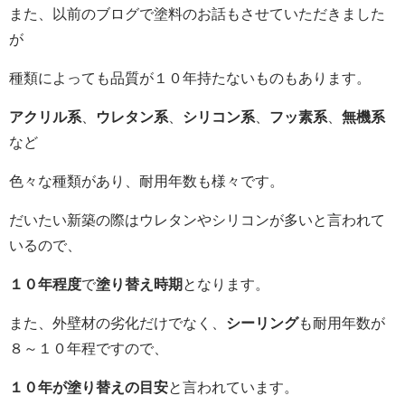
また、以前のブログで塗料のお話もさせていただきました
が
種類によっても品質が１０年持たないものもあります。
アクリル系
、
ウレタン系
、
シリコン系
、
フッ素系
、
無機系
など
色々な種類があり、耐用年数も様々です。
だいたい新築の際はウレタンやシリコンが多いと言われて
いるので、
１０年程度
で
塗り替え時期
となります。
また、外壁材の劣化だけでなく、
シーリング
も耐用年数が
８～１０年程ですので、
１０年が塗り替えの目安
と言われています。