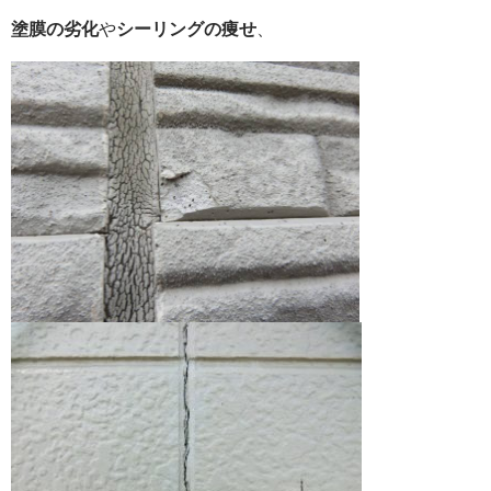
塗膜の劣化
や
シーリングの痩せ
、