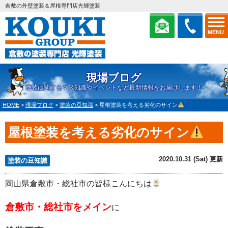
倉敷の外壁塗装＆屋根専門店光輝塗装
MENU
現場ブログ
塗装に関するマメ知識やイベントなど最新情報をお届けします！
HOME
>
現場ブログ
>
塗装の豆知識
>
屋根塗装を考える劣化のサイン
屋根塗装を考える劣化のサイン
2020.10.31 (Sat) 更新
塗装の豆知識
岡山県倉敷市・総社市の皆様こんにちは
倉敷市・総社市をメイン
に