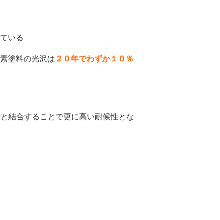
っている
ッ素塗料の光沢は
２０年でわずか１０％
素と結合することで更に高い耐候性とな