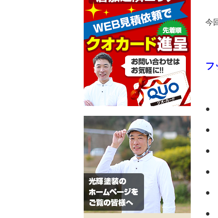
今
フ
●
●
●
●
●
●