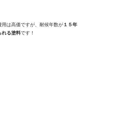
費用は高価ですが、耐候年数が
１５年
られる塗料
です！