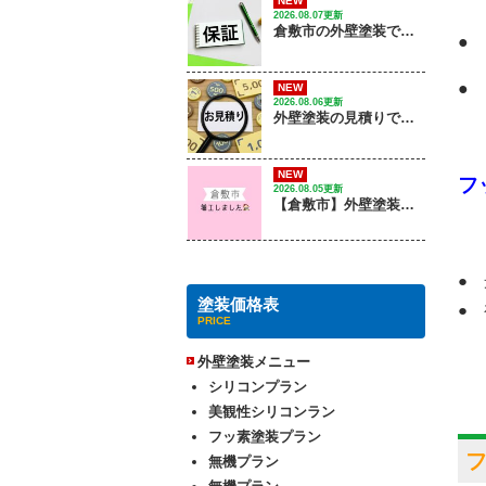
NEW
2026.08.07更新
倉敷市の外壁塗装で失敗しない保証の選び方は？｜ 株式会社光輝
●
●
NEW
2026.08.06更新
外壁塗装の見積りで確認するポイントは？
NEW
フ
2026.08.05更新
【倉敷市】外壁塗装工事 / 着工しました
●
塗装価格表
●
PRICE
外壁塗装メニュー
シリコンプラン
美観性シリコンラン
フッ素塗装プラン
無機プラン