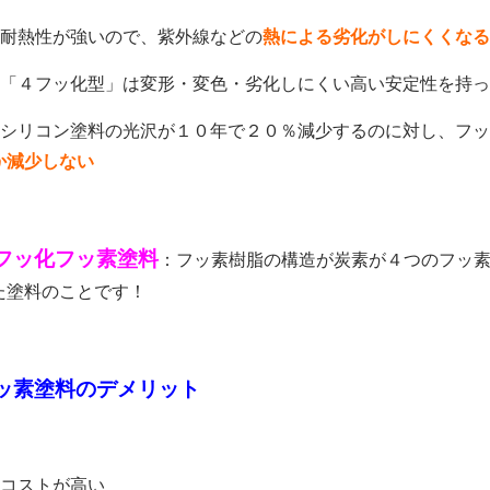
 耐熱性が強いので、紫外線などの
熱による劣化がしにくくなる
 「４フッ化型」は変形・変色・劣化しにくい高い安定性を持
 シリコン塗料の光沢が１０年で２０％減少するのに対し、フ
か減少しない
フッ化フッ素塗料
：フッ素樹脂の構造が炭素が４つのフッ
た塗料のことです！
ッ素塗料のデメリット
 コストが高い