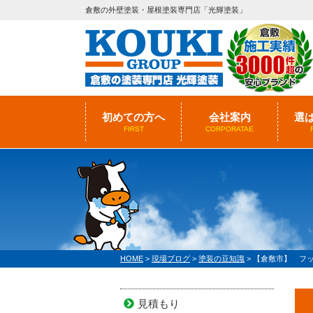
倉敷の外壁塗装・屋根塗装専門店「光輝塗装」
初めての方へ
会社案内
選
FIRST
CORPORATAE
HOME
>
現場ブログ
>
塗装の豆知識
>
【倉敷市】 フ
見積もり