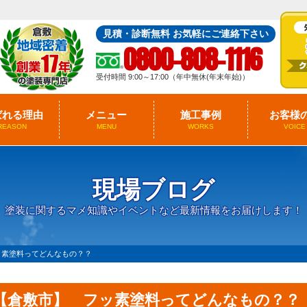
見積・診断無料 お気軽にご連絡下さい
0800-808-1116
受付時間 9:00～17:00（年中無休(年末年始)）
ばれる理由
メニュー
施工事例
お客様
REASON
MENU
WORKS
VOICE
現場ブログ
塗装に関するマメ知識やイベントなど最新情報をお届けします！
ッ素塗料ってどんなもの？？
【倉敷市】 フッ素塗料ってどんなもの？？