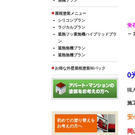
無機プラン
屋根塗装メニュー
シリコンプラン
蛍
ラジカルプラン
～
遮熱フッ素無機ハイブリッドプラ
ン
遮熱無機プラン
遮熱無機プラン
お得な外壁屋根塗装Wパック
0
職
施
安
初めての塗り替えを
お考えの方へ
岡