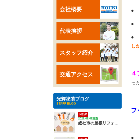
会社概要
●
●
代表挨拶
●
し
スタッフ紹介
４
交通アクセス
っ
光輝塗装ブログ
STAFF BLOG
フ
NEW
2026.08.08更新
総社市の屋根リフォーム｜ 劣化サインから費用、優良業者の選び方は？
●