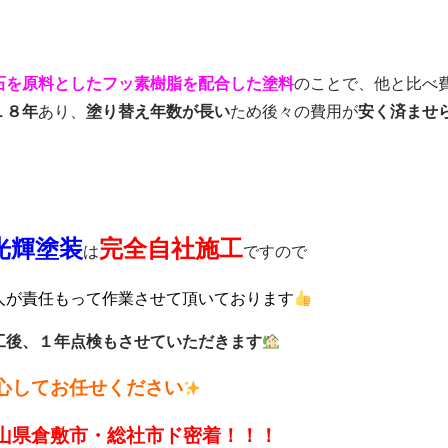
石を原料としたフッ素樹脂を配合した塗料
のことで、他と比べ
１８年
あり、
塗り替え年数が長い
ため後々の費用が
安く済ませ
光輝塗装
完全自社施工
は
ですので
人が責任もって作業させて頂いております
工後、１年点検もさせていただきます
心してお任せください
山県倉敷市・総社市ド密着！！！