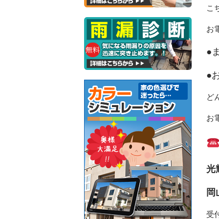
こ
お
●
●
ど
お
光
岡
受