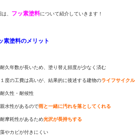
フッ素塗料
回は、
について紹介していきます！
ッ素塗料のメリット
 耐久年数が長いため、塗り替え頻度が少なく済む
 １度の工費は高いが、結果的に後述する建物の
ライフサイクル
 耐久性・耐候性
 親水性があるので
雨と一緒に汚れを落としてくれる
 耐摩耗性があるため
光沢が長持ちする
 藻やカビが付きにくい