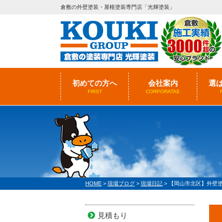
倉敷の外壁塗装・屋根塗装専門店「光輝塗装」
初めての方へ
会社案内
選
FIRST
CORPORATAE
HOME
>
現場ブログ
>
現場日記
>
【岡山市北区】外壁塗
見積もり