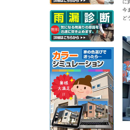
に
今
ど