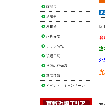
雨漏り
現
給湯器
屋根修理
岡
火災保険
倉
チラシ情報
塗
現場日記
外
塗装の豆知識
光
新着情報
イベント・キャンペーン
2