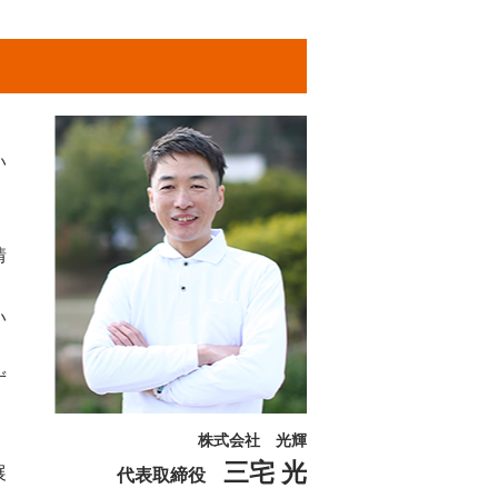
い
情
い
ず
株式会社 光輝
。
三宅 光
展
代表取締役