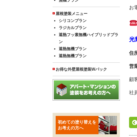
無機プラン
お
屋根塗装メニュー
シリコンプラン
ラジカルプラン
遮熱フッ素無機ハイブリッドプラ
光
ン
遮熱無機プラン
住
遮熱無機プラン
営
お得な外壁屋根塗装Wパック
顧
社
初めての塗り替えを
お考えの方へ