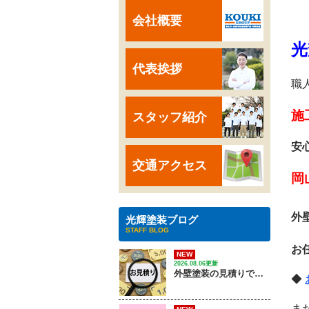
会社概要
光
代表挨拶
職
施
スタッフ紹介
安
交通アクセス
岡
外
光輝塗装ブログ
STAFF BLOG
お
NEW
2026.08.06更新
外壁塗装の見積りで確認するポイントは？
◆
ま