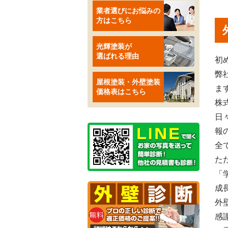
業者選びにお悩みの
方はこちら
光輝塗装が
選ばれる理由
初
弊
屋根塗装・外壁塗装
ま
価格表はこちら
株
日
報
全
た
「
成
外
感