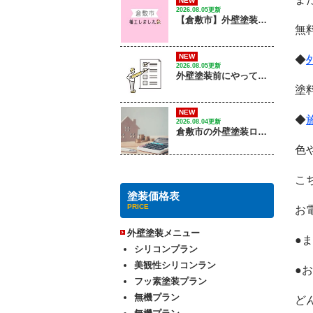
NEW
2026.08.05更新
【倉敷市】外壁塗装工事 / 着工しました
無
NEW
◆
2026.08.05更新
外壁塗装前にやっておくこと５選！工事前に準備しておくと安心なポイントは？
塗
NEW
◆
2026.08.04更新
倉敷市の外壁塗装ローンで失敗しない！ 種類・金利・審査のポイントは？
色
こ
塗装価格表
PRICE
お
外壁塗装メニュー
●
シリコンプラン
美観性シリコンラン
●
フッ素塗装プラン
無機プラン
ど