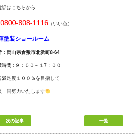
電話はこちらから
0800-808-1116
（いい色）
輝塗装ショールーム
所：岡山県倉敷市北浜町8-64
業
時間 : ９：００～１7：００
客満足度１００％を目指して
員一同努力いたし
ます
！
次の記事
一覧