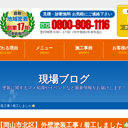
見積・診断無料 お気軽にご連絡下さい
0800-808-1116
受付時間 9:00～17:00（年中無休(年末年始)）
ばれる理由
メニュー
施工事例
お客様
REASON
MENU
WORKS
VOICE
現場ブログ
塗装に関するマメ知識やイベントなど最新情報をお届けします！
装工事 / 着工しました
【岡山市北区】外壁塗装工事 / 着工しました