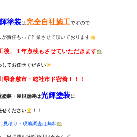
輝塗装
完全自社施工
は
ですので
人が責任もって作業させて頂いております
工後、１年点検もさせていただきます
心してお任せください
山県倉敷市・総社市ド密着！！！
光輝塗装
壁塗装・屋根塗装は
に
任せください
！！
お見積り・現地調査は無料
た、出張費や診断費用はかからず