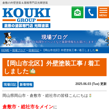
倉敷の外壁塗装＆屋根専門店光輝塗装
MENU
現場ブログ
塗装に関するマメ知識やイベントなど最新情報をお届けします！
HOME
>
現場ブログ
>
現場日記
>
【岡山市北区】外壁塗装工事 / 着工しました
【岡山市北区】外壁塗装工事 / 着工
しました
2025.06.03 (Tue) 更新
現場日記
新着情報
岡山県岡山市・倉敷市・総社市の皆様こんにちは
倉敷市・総社市をメイン
に