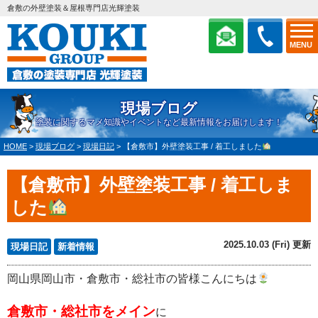
倉敷の外壁塗装＆屋根専門店光輝塗装
MENU
現場ブログ
塗装に関するマメ知識やイベントなど最新情報をお届けします！
HOME
>
現場ブログ
>
現場日記
>
【倉敷市】外壁塗装工事 / 着工しました
【倉敷市】外壁塗装工事 / 着工しま
した
2025.10.03 (Fri) 更新
現場日記
新着情報
岡山県岡山市・倉敷市・総社市の皆様こんにちは
倉敷市・総社市をメイン
に