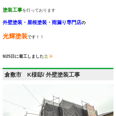
塗装工事
を行っております
外壁塗装・屋根塗装・雨漏り専門店
の
光輝塗装
です！！
9/25
日に着工しました
倉敷市 K様邸/ 外壁塗装工事