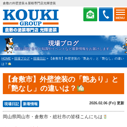
倉敷の外壁塗装＆屋根専門店光輝塗装
MENU
現場ブログ
塗装に関するマメ知識やイベントなど最新情報をお届けします！
HOME
>
現場ブログ
>
現場日記
>
【倉敷市】外壁塗装の「艶あり」と「艶なし」の違い
は？
【倉敷市】外壁塗装の「艶あり」と
「艶なし」の違いは？
2026.02.06 (Fri) 更新
現場日記
新着情報
岡山県岡山市・倉敷市・総社市の皆様こんにちは