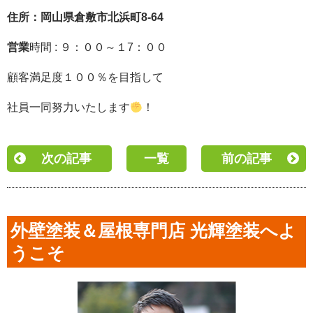
住所：岡山県倉敷市北浜町8-64
営業
時間 : ９：００～１7：００
顧客満足度１００％を目指して
社員一同努力いたし
ます
！
次の記事
一覧
前の記事
外壁塗装＆屋根専門店 光輝塗装へよ
うこそ