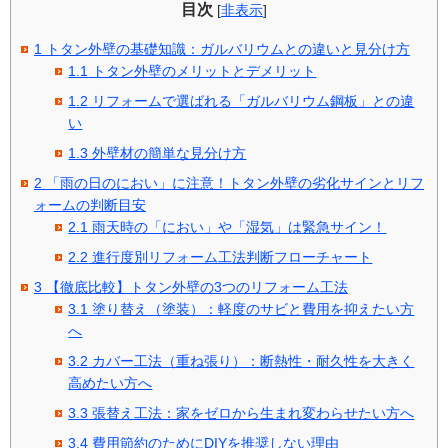
目次
[
非表示
]
1
トタン外壁の基礎知識：ガルバリウムとの違いと見分け方
1.1
トタン外壁のメリットとデメリット
1.2
リフォームで選ばれる「ガルバリウム鋼板」との違
い
1.3
外壁材の簡単な見分け方
2
「雨の日のにおい」に注意！トタン外壁の劣化サインとリフ
ォームの判断目安
2.1
雨天時の「におい」や「湿気」は緊急サイン！
2.2
進行度別リフォーム工法判断フローチャート
3
【徹底比較】トタン外壁の3つのリフォーム工法
3.1
塗り替え（塗装）：軽度のサビと費用を抑えたい方
へ
3.2
カバー工法（重ね張り）：断熱性・耐久性を大きく
高めたい方へ
3.3
張替え工法：家をゼロから生まれ変わらせたい方へ
3.4
費用節約のためにDIYを推奨しない理由