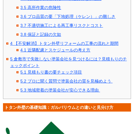
3.5
高所作業の危険性
3.6
プロ品質の要「下地処理（ケレン）」の難しさ
3.7
不適切施工による再工事リスクとコスト
3.8
保証と記録の欠如
4
【不安解消】トタン外壁リフォームの工事の流れと期間
4.1
近隣配慮とスケジュールの考え方
5
倉敷市で失敗しない塗装会社を見つけるには？見積もりのチ
ェックポイント
5.1
見積もり書の要チェック項目
5.2
プロに聞く質問で塗装会社の質を見極めよう
5.3
地域密着の塗装会社が安心できる理由
トタン外壁の基礎知識：ガルバリウムとの違いと見分け方