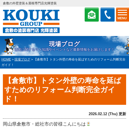
倉敷の外壁塗装＆屋根専門店光輝塗装
MENU
現場ブログ
塗装に関するマメ知識やイベントなど最新情報をお届けします！
HOME
>
現場ブログ
>
【倉敷市】トタン外壁の寿命を延ばすためのリフォーム判断完全
ガイド！
【倉敷市】トタン外壁の寿命を延ば
すためのリフォーム判断完全ガイ
ド！
2026.02.12 (Thu) 更新
岡山県倉敷市・総社市の皆様こんにちは