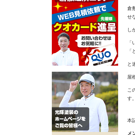
倉
せ
し
「
「
と
屋
こ
す
本
メ