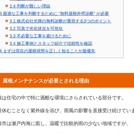
2.4
判断が難しい理由
3
最適な工事を判断するために “無料屋根外壁診断” が必要
3.1
株式会社光輝の無料診断が重視する3つのポイント
3.2
写真で劣化状況を可視化
3.3
不必要な工事を避けるために
3.4
施工事例とスタッフ紹介で信頼性を確認
4
まずは現在の屋根状態を正しく知ることが最優先
屋根メンテナンスが必要とされる理由
根は住宅の中で特に過酷な環境にさらされている部分です。
日休むことなく紫外線を浴び、雨風の影響を直接受け続けてい
敷市は瀬戸内海に面し、温暖で比較的雨の少ない地域ですが、