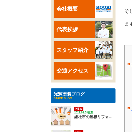
会社概要
そ
ま
代表挨拶
スタッフ紹介
交通アクセス
光輝塗装ブログ
STAFF BLOG
NEW
2026.08.08更新
総社市の屋根リフォーム｜ 劣化サインから費用、優良業者の選び方は？