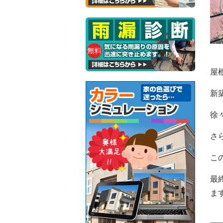
屋
新
徐
さ
こ
最
ま