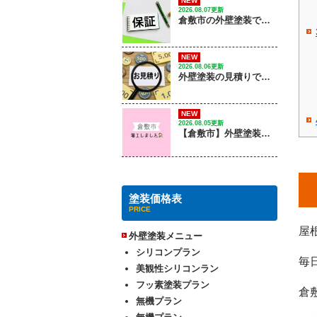
NEW
2026.08.07更新
倉敷市の外壁塗装で失敗しない保証の選び方は？｜ 株式会社光輝
NEW
2026.08.06更新
外壁塗装の見積りで確認するポイントは？
NEW
2026.08.05更新
【倉敷市】外壁塗装工事 / 着工しました
塗装価格表
PRICE
屋
外壁塗装メニュー
シリコンプラン
毎
美観性シリコンラン
フッ素塗装プラン
倉
無機プラン