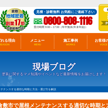
見積・診断無料 お気軽にご連絡下さい
0800-808-1116
受付時間 9:00～17:00（年中無休(年末年始)）
ばれる理由
メニュー
施工事例
お客様
REASON
MENU
WORKS
VOICE
現場ブログ
塗装に関するマメ知識やイベントなど最新情報をお届けします！
ンテナンスする適切な時期と方法・選び方を解説
倉敷市で屋根メンテナンスする適切な時期と