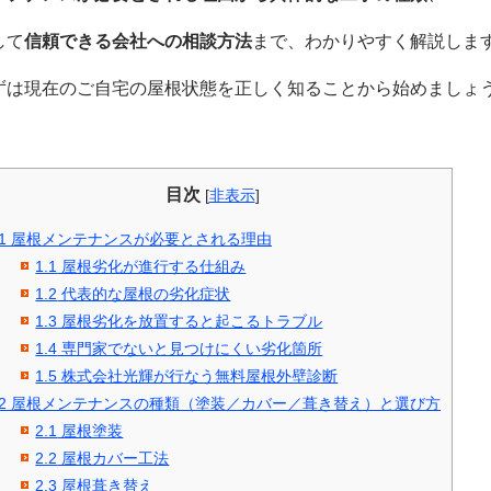
して
信頼できる会社への相談方法
まで、わかりやすく解説しま
ずは現在のご自宅の屋根状態を正しく知ることから始めましょ
目次
[
非表示
]
1
屋根メンテナンスが必要とされる理由
1.1
屋根劣化が進行する仕組み
1.2
代表的な屋根の劣化症状
1.3
屋根劣化を放置すると起こるトラブル
1.4
専門家でないと見つけにくい劣化箇所
1.5
株式会社光輝が行なう無料屋根外壁診断
2
屋根メンテナンスの種類（塗装／カバー／葺き替え）と選び方
2.1
屋根塗装
2.2
屋根カバー工法
2.3
屋根葺き替え