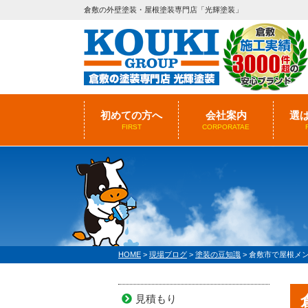
倉敷の外壁塗装・屋根塗装専門店「光輝塗装」
初めての方へ
会社案内
選
FIRST
CORPORATAE
HOME
>
現場ブログ
>
塗装の豆知識
>
倉敷市で屋根メ
見積もり