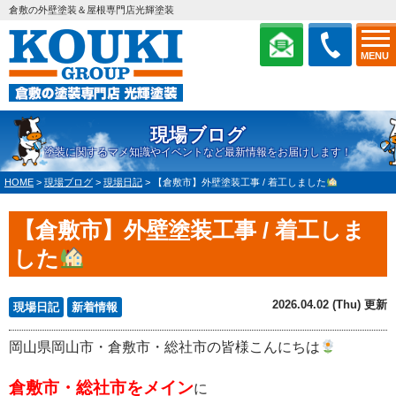
倉敷の外壁塗装＆屋根専門店光輝塗装
MENU
現場ブログ
塗装に関するマメ知識やイベントなど最新情報をお届けします！
HOME
>
現場ブログ
>
現場日記
>
【倉敷市】外壁塗装工事 / 着工しました
【倉敷市】外壁塗装工事 / 着工しま
した
2026.04.02 (Thu) 更新
現場日記
新着情報
岡山県岡山市・倉敷市・総社市の皆様こんにちは
倉敷市・総社市をメイン
に