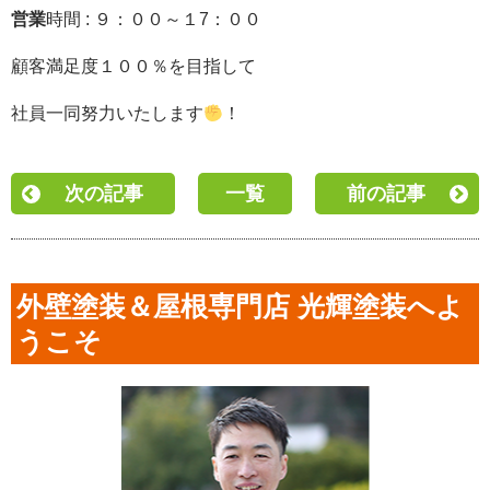
営業
時間 : ９：００～１7：００
顧客満足度１００％を目指して
社員一同努力いたし
ます
！
次の記事
一覧
前の記事
外壁塗装＆屋根専門店 光輝塗装へよ
うこそ