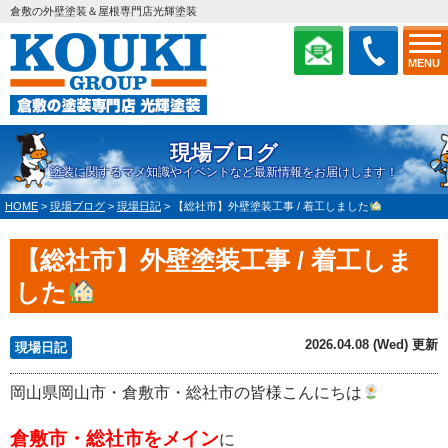
倉敷の外壁塗装＆屋根専門店光輝塗装
MENU
現場ブログ
塗装に関するマメ知識やイベントなど最新情報をお届けします！
HOME
>
現場ブログ
>
現場日記
>
【総社市】外壁塗装工事 / 着工しました
【総社市】外壁塗装工事 / 着工しま
した
2026.04.08 (Wed) 更新
現場日記
岡山県岡山市・倉敷市・総社市の皆様こんにちは
倉敷市・総社市をメイン
に