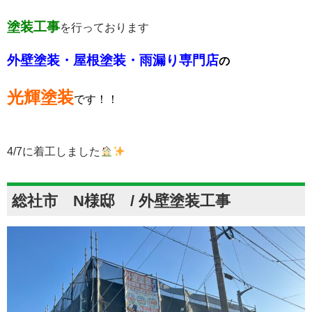
塗装工事
を行っております
外壁塗装・屋根塗装・雨漏り専門店
の
光輝塗装
です！！
4/7に着工しました
総社市 N様邸 / 外壁塗装工事