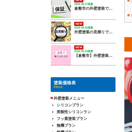
NEW
2026.08.07更新
倉敷市の外壁塗装で失敗しない保証の選び方は？｜ 株式会社光輝
NEW
2026.08.06更新
外壁塗装の見積りで確認するポイントは？
NEW
2026.08.05更新
【倉敷市】外壁塗装工事 / 着工しました
塗装価格表
PRICE
外壁塗装メニュー
シリコンプラン
美観性シリコンラン
フッ素塗装プラン
無機プラン