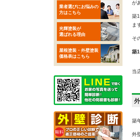
が
業者選びにお悩みの
方はこちら
築
ま
光輝塗装が
選ばれる理由
そ
屋根塗装・外壁塗装
築
価格表はこちら
当
築
外