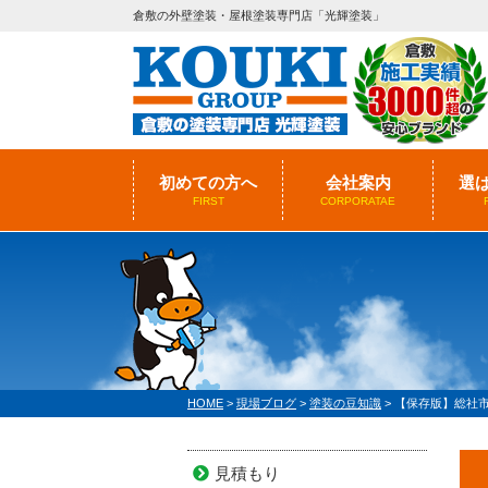
倉敷の外壁塗装・屋根塗装専門店「光輝塗装」
初めての方へ
会社案内
選
FIRST
CORPORATAE
HOME
>
現場ブログ
>
塗装の豆知識
>
【保存版】総社
見積もり