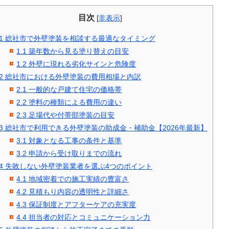
目次
[
非表示
]
1
総社市で外壁塗装を相談する最適なタイミング
1.1
築年数から見る塗り替えの目安
1.2
外壁に現れる劣化サインと危険度
2
総社市における外壁塗装の費用相場と内訳
2.1
一般的な戸建て住宅の価格帯
2.2
塗料の種類による費用の違い
2.3
足場代や付帯部塗装の目安
3
総社市で利用できる外壁塗装の助成金・補助金【2026年最新】
3.1
対象となる工事の条件と基準
3.2
申請から受け取りまでの流れ
4
失敗しない外壁塗装業者を選ぶ4つのポイント
4.1
地域密着での施工実績の豊富さ
4.2
見積もり内容の透明性と詳細さ
4.3
保証制度とアフターケアの充実度
4.4
担当者の対応とコミュニケーション力