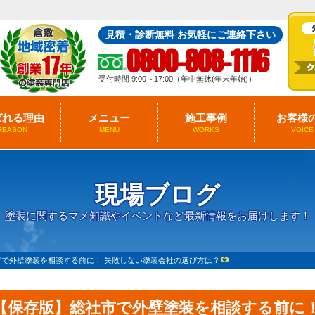
見積・診断無料 お気軽にご連絡下さい
0800-808-1116
受付時間 9:00～17:00（年中無休(年末年始)）
ばれる理由
メニュー
施工事例
お客様
REASON
MENU
WORKS
VOICE
現場ブログ
塗装に関するマメ知識やイベントなど最新情報をお届けします！
市で外壁塗装を相談する前に！ 失敗しない塗装会社の選び方は？
【保存版】総社市で外壁塗装を相談する前に！