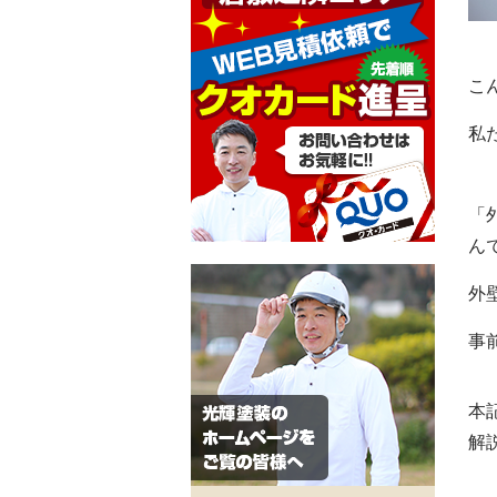
こ
私
「
ん
外
事
本
解