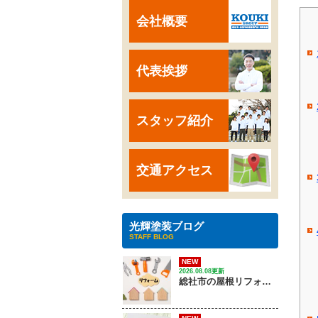
会社概要
代表挨拶
スタッフ紹介
交通アクセス
光輝塗装ブログ
STAFF BLOG
NEW
2026.08.08更新
総社市の屋根リフォーム｜ 劣化サインから費用、優良業者の選び方は？