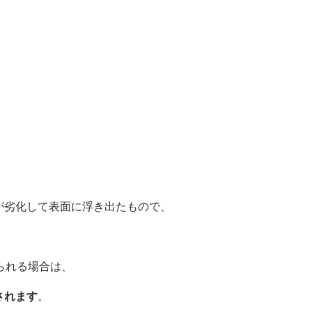
が劣化して表面に浮き出たもので、
られる場合は、
されます
。