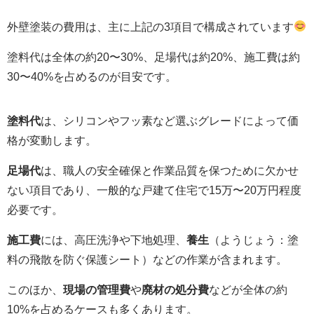
外壁塗装の費用は、主に上記の3項目で構成されています
塗料代は全体の約20〜30%、足場代は約20%、施工費は約
30〜40%を占めるのが目安です。
塗料代
は、シリコンやフッ素など選ぶグレードによって価
格が変動します。
足場代
は、職人の安全確保と作業品質を保つために欠かせ
ない項目であり、一般的な戸建て住宅で15万〜20万円程度
必要です。
施工費
には、高圧洗浄や下地処理、
養生
（ようじょう：塗
料の飛散を防ぐ保護シート）などの作業が含まれます。
このほか、
現場の管理費
や
廃材の処分費
などが全体の約
10%を占めるケースも多くあります。