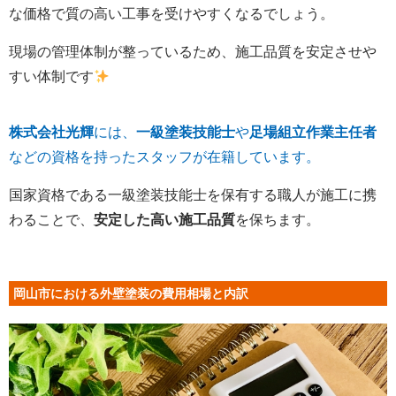
な価格で質の高い工事を受けやすくなるでしょう。
現場の管理体制が整っているため、施工品質を安定させや
すい体制です
株式会社光輝
には、
一級塗装技能士
や
足場組立作業主任者
などの資格を持ったスタッフが在籍しています。
国家資格である一級塗装技能士を保有する職人が施工に携
わることで、
安定した高い施工品質
を保ちます。
岡山市における外壁塗装の費用相場と内訳