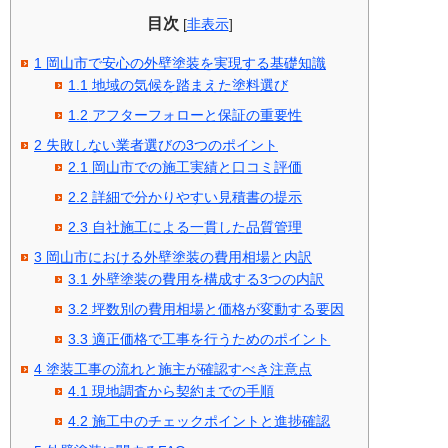
目次
[
非表示
]
1
岡山市で安心の外壁塗装を実現する基礎知識
1.1
地域の気候を踏まえた塗料選び
1.2
アフターフォローと保証の重要性
2
失敗しない業者選びの3つのポイント
2.1
岡山市での施工実績と口コミ評価
2.2
詳細で分かりやすい見積書の提示
2.3
自社施工による一貫した品質管理
3
岡山市における外壁塗装の費用相場と内訳
3.1
外壁塗装の費用を構成する3つの内訳
3.2
坪数別の費用相場と価格が変動する要因
3.3
適正価格で工事を行うためのポイント
4
塗装工事の流れと施主が確認すべき注意点
4.1
現地調査から契約までの手順
4.2
施工中のチェックポイントと進捗確認