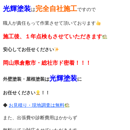
光輝塗装
完全自社施工
は
ですので
職人が責任もって作業させて頂いております
施工後、１年点検もさせていただきます
安心してお任せください
岡山県倉敷市・総社市ド密着！！！
光輝塗装
外壁塗装・屋根塗装は
に
お任せください
！！
◆
お見積り・現地調査は無料
また、出張費や診断費用はかからず