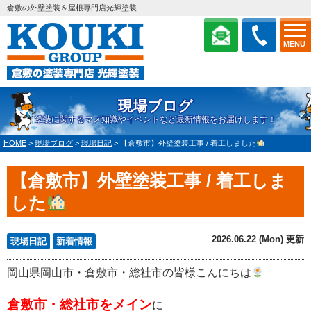
倉敷の外壁塗装＆屋根専門店光輝塗装
MENU
現場ブログ
塗装に関するマメ知識やイベントなど最新情報をお届けします！
HOME
>
現場ブログ
>
現場日記
>
【倉敷市】外壁塗装工事 / 着工しました
【倉敷市】外壁塗装工事 / 着工しま
した
2026.06.22 (Mon) 更新
現場日記
新着情報
岡山県岡山市・倉敷市・総社市の皆様こんにちは
倉敷市・総社市をメイン
に