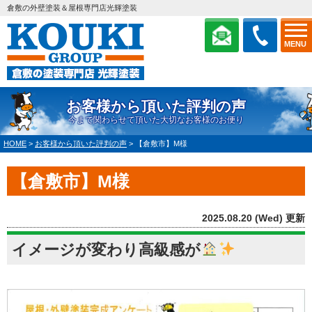
倉敷の外壁塗装＆屋根専門店光輝塗装
MENU
お客様から頂いた評判の声
今まで関わらせて頂いた大切なお客様のお便り
HOME
>
お客様から頂いた評判の声
>
【倉敷市】M様
【倉敷市】M様
2025.08.20 (Wed) 更新
イメージが変わり高級感が