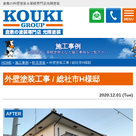
倉敷の外壁塗装＆屋根専門店光輝塗装
MENU
施工事例
外壁塗装・屋根塗替えなど施工事例をご覧下さい
HOME
>
施工事例
>
軒天塗装
>
外壁塗装工事 / 総社市H様邸
外壁塗装工事 / 総社市H様邸
2020.12.01 (Tue)
AFTER