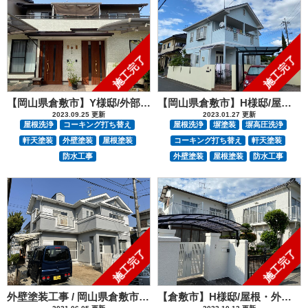
施工完了
施工完了
【岡山県倉敷市】Y様邸/外部塗装防水工事
【岡山県倉敷市】H様邸/屋根・外壁塗装工事
2023.09.25 更新
2023.01.27 更新
屋根洗浄
コーキング打ち替え
屋根洗浄
塀塗装
塀高圧洗浄
軒天塗装
外壁塗装
屋根塗装
コーキング打ち替え
軒天塗装
防水工事
外壁塗装
屋根塗装
防水工事
施工完了
施工完了
外壁塗装工事 / 岡山県倉敷市K様邸
【倉敷市】H様邸/屋根・外壁塗装工事