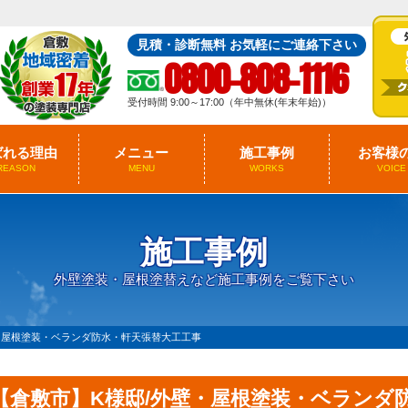
見積・診断無料 お気軽にご連絡下さい
0800-808-1116
受付時間 9:00～17:00（年中無休(年末年始)）
ばれる理由
メニュー
施工事例
お客様
REASON
MENU
WORKS
VOICE
施工事例
外壁塗装・屋根塗替えなど施工事例をご覧下さい
・屋根塗装・ベランダ防水・軒天張替大工工事
【倉敷市】K様邸/外壁・屋根塗装・ベランダ