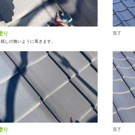
塗り
完了
き残しの無いように葺きます。
塗り
完了