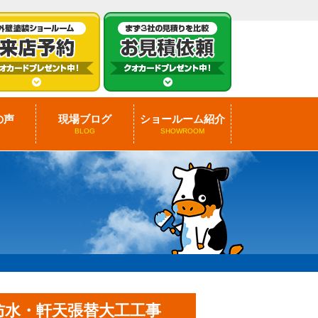
の声
現場ブログ
ショールーム紹介
BLOG
SHOWROOM
防水・軒天張替大工工事