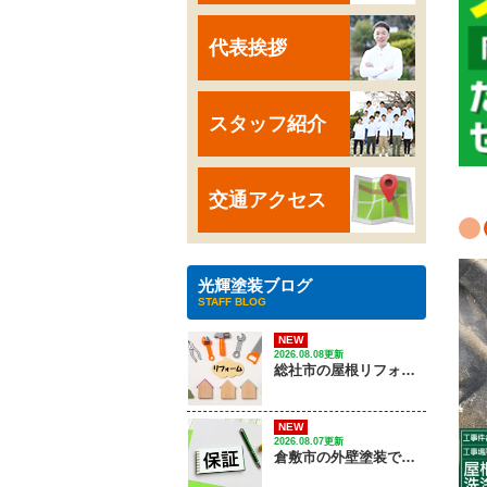
代表挨拶
スタッフ紹介
交通アクセス
光輝塗装ブログ
STAFF BLOG
NEW
2026.08.08更新
総社市の屋根リフォーム｜ 劣化サインから費用、優良業者の選び方は？
NEW
2026.08.07更新
倉敷市の外壁塗装で失敗しない保証の選び方は？｜ 株式会社光輝