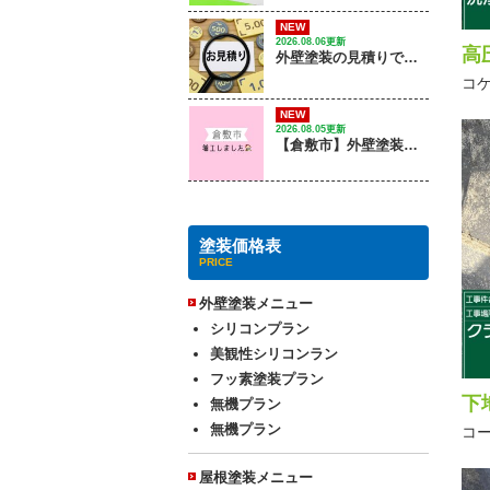
NEW
2026.08.06更新
高
外壁塗装の見積りで確認するポイントは？
コ
NEW
2026.08.05更新
【倉敷市】外壁塗装工事 / 着工しました
塗装価格表
PRICE
外壁塗装メニュー
シリコンプラン
美観性シリコンラン
フッ素塗装プラン
下
無機プラン
無機プラン
コ
屋根塗装メニュー