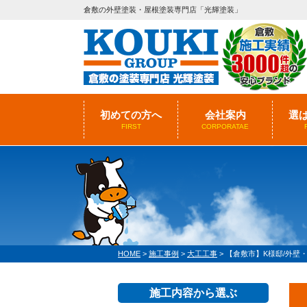
倉敷の外壁塗装・屋根塗装専門店「光輝塗装」
初めての方へ
会社案内
選
FIRST
CORPORATAE
HOME
>
施工事例
>
大工工事
>
【倉敷市】K様邸/外壁
施工内容から選ぶ