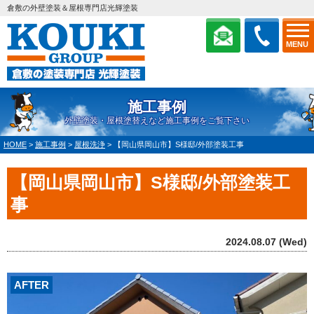
倉敷の外壁塗装＆屋根専門店光輝塗装
MENU
施工事例
外壁塗装・屋根塗替えなど施工事例をご覧下さい
HOME
>
施工事例
>
屋根洗浄
>
【岡山県岡山市】S様邸/外部塗装工事
【岡山県岡山市】S様邸/外部塗装工
事
2024.08.07 (Wed)
AFTER