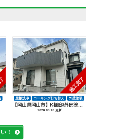
完了
施工完了
装
屋根洗浄
コーキング打ち替え
外壁塗装
【岡山県岡山市】K様邸/外部塗装防水工事
屋根塗装
2026.03.10 更新
さい！