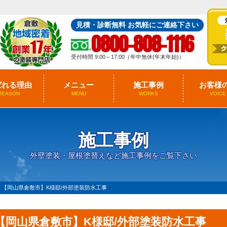
見積・診断無料 お気軽にご連絡下さい
0800-808-1116
受付時間 9:00～17:00（年中無休(年末年始)）
ばれる理由
メニュー
施工事例
お客様
REASON
MENU
WORKS
VOICE
施工事例
外壁塗装・屋根塗替えなど施工事例をご覧下さい
>
【岡山県倉敷市】K様邸/外部塗装防水工事
【岡山県倉敷市】K様邸/外部塗装防水工事