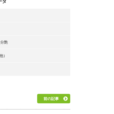
ータ
３分艶
他）
前の記事