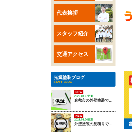
代表挨拶
スタッフ紹介
交通アクセス
光輝塗装ブログ
STAFF BLOG
NEW
2026.08.07更新
倉敷市の外壁塗装で失敗しない保証の選び方は？｜ 株式会社光輝
NEW
2026.08.06更新
外壁塗装の見積りで確認するポイントは？