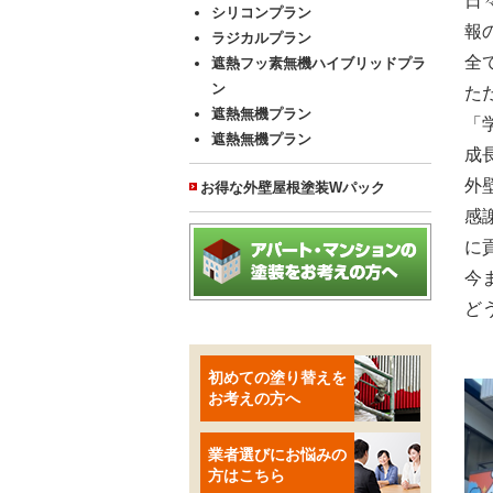
日
シリコンプラン
報
ラジカルプラン
全
遮熱フッ素無機ハイブリッドプラ
ン
た
遮熱無機プラン
「
遮熱無機プラン
成
外
お得な外壁屋根塗装Wパック
感
に
今
ど
初めての塗り替えを
お考えの方へ
業者選びにお悩みの
方はこちら