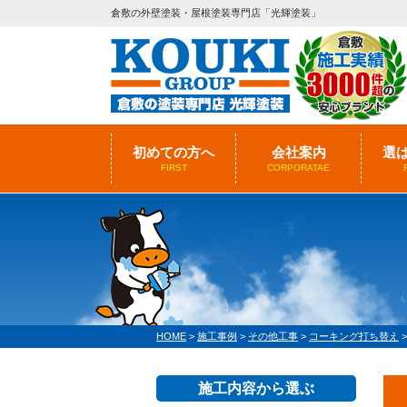
倉敷の外壁塗装・屋根塗装専門店「光輝塗装」
初めての方へ
会社案内
選
FIRST
CORPORATAE
HOME
>
施工事例
>
その他工事
>
コーキング打ち替え
施工内容から選ぶ