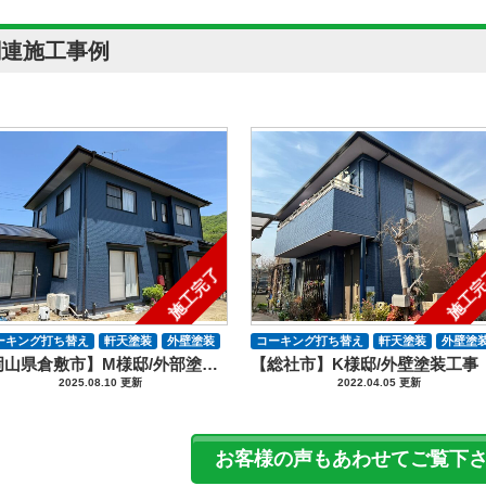
関連施工事例
施工完了
施工
ーキング打ち替え
軒天塗装
外壁塗装
コーキング打ち替え
軒天塗装
外壁塗
【岡山県倉敷市】M様邸/外部塗装防水工事
【総社市】K様邸/外壁塗装工事
防水工事
2025.08.10 更新
2022.04.05 更新
お客様の声もあわせてご覧下