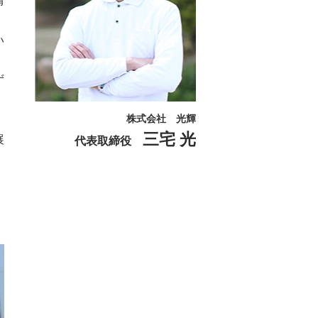
情
い
ず
株式会社 光輝
。
三宅 光
展
代表取締役