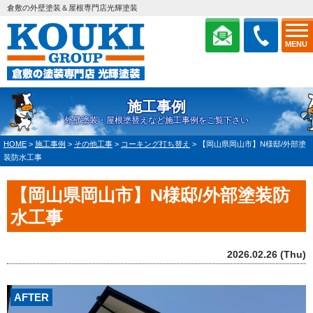
倉敷の外壁塗装＆屋根専門店光輝塗装
MENU
施工事例
外壁塗装・屋根塗替えなど施工事例をご覧下さい
HOME
>
施工事例
>
その他工事
>
コーキング打ち替え
>
【岡山県岡山市】N様邸/外部塗
装防水工事
【岡山県岡山市】N様邸/外部塗装防
水工事
2026.02.26 (Thu)
AFTER