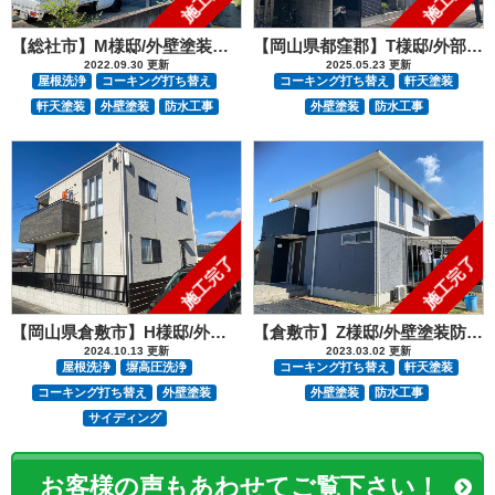
【総社市】M様邸/外壁塗装工事
【岡山県都窪郡】T様邸/外部塗装防水工事
2022.09.30 更新
2025.05.23 更新
屋根洗浄
コーキング打ち替え
コーキング打ち替え
軒天塗装
軒天塗装
外壁塗装
防水工事
外壁塗装
防水工事
施工完了
施工完了
【岡山県倉敷市】H様邸/外部塗装工事
【倉敷市】Z様邸/外壁塗装防水工事
2024.10.13 更新
2023.03.02 更新
屋根洗浄
塀高圧洗浄
コーキング打ち替え
軒天塗装
コーキング打ち替え
外壁塗装
外壁塗装
防水工事
サイディング
お客様の声もあわせてご覧下さい！