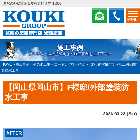
倉敷の外壁塗装＆屋根専門店光輝塗装
MENU
施工事例
外壁塗装・屋根塗替えなど施工事例をご覧下さい
HOME
>
施工事例
>
その他工事
>
コーキング打ち替え
>
【岡山県岡山市】F様邸/外部塗
装防水工事
【岡山県岡山市】F様邸/外部塗装防
水工事
2026.03.28 (Sat)
AFTER