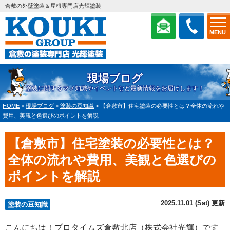
倉敷の外壁塗装＆屋根専門店光輝塗装
MENU
現場ブログ
塗装に関するマメ知識やイベントなど最新情報をお届けします！
HOME
>
現場ブログ
>
塗装の豆知識
>
【倉敷市】住宅塗装の必要性とは？全体の流れや
費用、美観と色選びのポイントを解説
【倉敷市】住宅塗装の必要性とは？
全体の流れや費用、美観と色選びの
ポイントを解説
2025.11.01 (Sat) 更新
塗装の豆知識
こんにちは！プロタイムズ倉敷北店（株式会社光輝）です