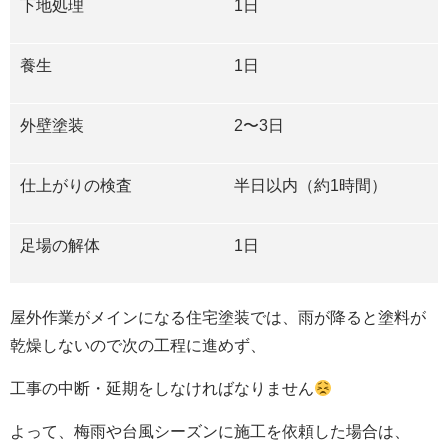
下地処理
1
日
養生
1
日
外壁塗装
2
〜
3
日
仕上がりの検査
半日以内（約1時間）
足場の解体
1
日
屋外作業がメインになる住宅塗装では、雨が降ると塗料が
乾燥しないので次の工程に進めず、
工事の中断・延期をしなければなりません
よって、梅雨や台風シーズンに施工を依頼した場合は、