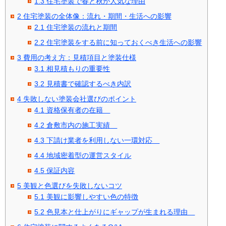
1.3
住宅塗装で春と秋が人気な理由
2
住宅塗装の全体像：流れ・期間・生活への影響
2.1
住宅塗装の流れと期間
2.2
住宅塗装をする前に知っておくべき生活への影響
3
費用の考え方：見積項目と塗装仕様
3.1
相見積もりの重要性
3.2
見積書で確認するべき内訳
4
失敗しない塗装会社選びのポイント
4.1
資格保有者の在籍
4.2
倉敷市内の施工実績
4.3
下請け業者を利用しない一環対応
4.4
地域密着型の運営スタイル
4.5
保証内容
5
美観と色選びを失敗しないコツ
5.1
美観に影響しやすい色の特徴
5.2
色見本と仕上がりにギャップが生まれる理由