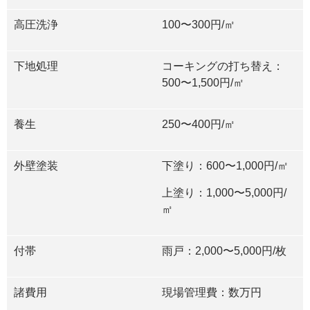
高圧洗浄
100
〜
300
円/㎡
下地処理
コーキングの打ち替え：
500
〜
1,500
円/㎡
養生
250
〜
400
円/㎡
外壁塗装
下塗り：
600
〜
1,000
円/㎡
上塗り：
1,000
〜
5,000
円/
㎡
付帯
雨戸：
2,000
〜
5,000
円/枚
諸費用
現場管理費：数万円