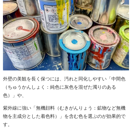
外壁の美観を長く保つには、汚れと同化しやすい「中間色
（ちゅうかんしょく：純色に灰色を混ぜた濁りのある
色）」や、
紫外線に強い「無機顔料（むきがんりょう：鉱物など無機
物を主成分とした着色料）」を含む色を選ぶのが効果的で
す。