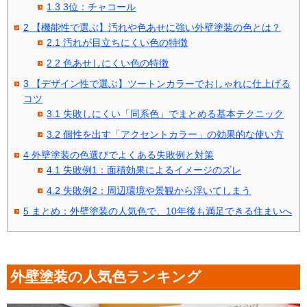
1.3
3位：チャコール
2
【機能性で選ぶ】汚れや色あせに強い外壁塗装の色とは？
2.1
汚れが目立ちにくい色の特徴
2.2
色あせしにくい色の特徴
3
【デザイン性で選ぶ】ツートンカラーでおしゃれに仕上げる
コツ
3.1
失敗しにくい「同系色」でまとめる基本テクニック
3.2
個性を出す「アクセントカラー」の効果的な使い方
4
外壁塗装の色選びでよくある失敗例と対策
4.1
失敗例1：面積効果によるイメージのズレ
4.2
失敗例2：周辺環境や景観から浮いてしまう
5
まとめ：外壁塗装の人気色で、10年後も満足できる住まいへ
外壁塗装の人気色ランキング