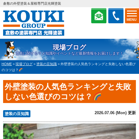
倉敷の外壁塗装＆屋根専門店光輝塗装
MENU
現場ブログ
塗装に関するマメ知識やイベントなど最新情報をお届けします！
HOME
>
現場ブログ
>
塗装の豆知識
>
外壁塗装の人気色ランキングと失敗しない色選び
のコツは？
外壁塗装の人気色ランキングと失敗
しない色選びのコツは？
2026.07.06 (Mon) 更新
塗装の豆知識