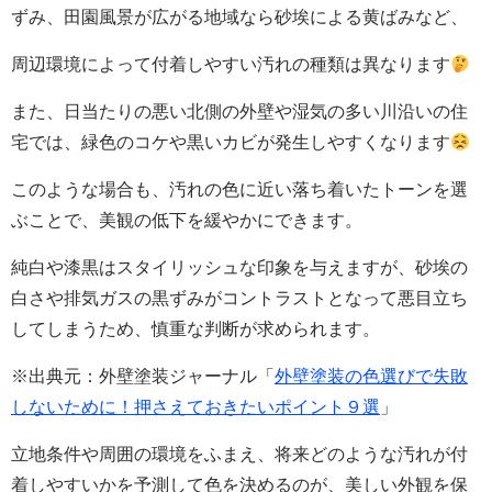
ずみ、田園風景が広がる地域なら砂埃による黄ばみなど、
周辺環境によって付着しやすい汚れの種類は異なります
また、日当たりの悪い北側の外壁や湿気の多い川沿いの住
宅では、緑色のコケや黒いカビが発生しやすくなります
このような場合も、汚れの色に近い落ち着いたトーンを選
ぶことで、美観の低下を緩やかにできます。
純白や漆黒はスタイリッシュな印象を与えますが、砂埃の
白さや排気ガスの黒ずみがコントラストとなって悪目立ち
してしまうため、慎重な判断が求められます。
※出典元：外壁塗装ジャーナル「
外壁塗装の色選びで失敗
しないために！押さえておきたいポイント９選
」
立地条件や周囲の環境をふまえ、将来どのような汚れが付
着しやすいかを予測して色を決めるのが、美しい外観を保