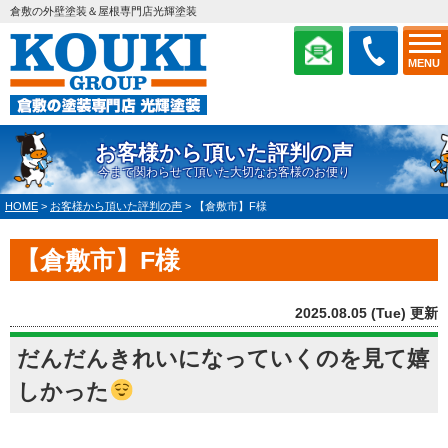
倉敷の外壁塗装＆屋根専門店光輝塗装
MENU
お客様から頂いた評判の声
今まで関わらせて頂いた大切なお客様のお便り
HOME
>
お客様から頂いた評判の声
>
【倉敷市】F様
【倉敷市】F様
2025.08.05 (Tue) 更新
だんだんきれいになっていくのを見て嬉
しかった