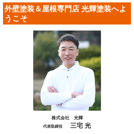
外壁塗装＆屋根専門店 光輝塗装へよ
うこそ
株式会社 光輝
三宅 光
代表取締役