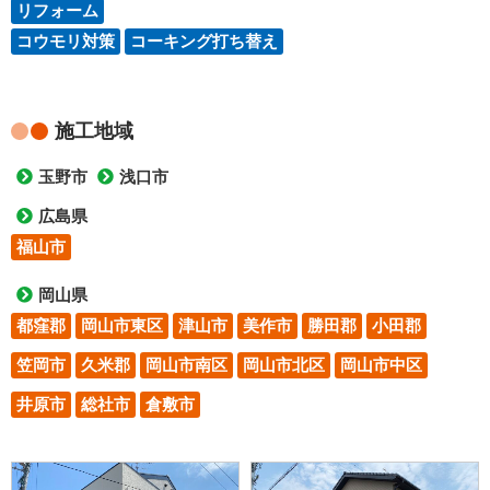
リフォーム
コウモリ対策
コーキング打ち替え
施工地域
玉野市
浅口市
広島県
福山市
岡山県
都窪郡
岡山市東区
津山市
美作市
勝田郡
小田郡
笠岡市
久米郡
岡山市南区
岡山市北区
岡山市中区
井原市
総社市
倉敷市