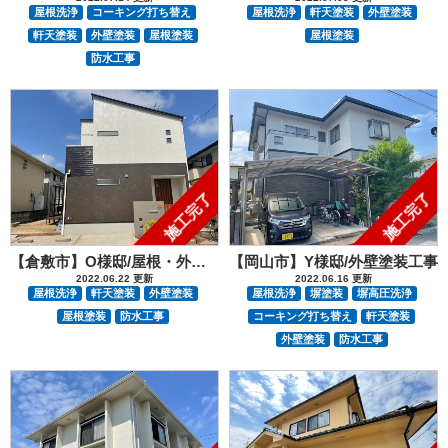
屋根洗浄
コーキング打ち替え
屋根洗浄
軒天塗装
外壁塗装
軒天塗装
外壁塗装
屋根塗装
屋根塗装
防水工事
施工完了
施工完了
【倉敷市】O様邸/屋根・外壁塗装工事
【岡山市】Y様邸/外壁塗装工事
2022.06.22 更新
2022.06.16 更新
屋根洗浄
軒天塗装
外壁塗装
屋根洗浄
塀塗装
塀高圧洗浄
屋根塗装
防水工事
コーキング打ち替え
軒天塗装
外壁塗装
防水工事