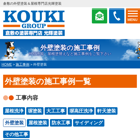
倉敷の外壁塗装＆屋根専門店光輝塗装
MENU
外壁塗装の施工事例
外壁塗装・屋根塗替えなど施工事例をご覧下さい
HOME
>
施工事例
>
外壁塗装
外壁塗装の施工事例一覧
工事内容
屋根洗浄
塀塗装
大工工事
塀高圧洗浄
軒天塗装
外壁塗装
屋根塗装
防水工事
サイディング
その他工事