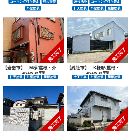
コーキング打ち替え
軒天塗装
屋根洗浄
コーキング打ち替え
外壁塗装
軒天塗装
外壁塗装
屋根塗装
施工完了
施工完了
【倉敷市】 M様/屋根・外壁塗装工事
【総社市】 K様邸/屋根・外壁塗装・門扉交換工事
2022.03.19 更新
2022.03.15 更新
軒天塗装
外壁塗装
屋根塗装
大工工事
外壁塗装
屋根塗装
施工完了
施工完了