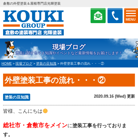
倉敷の外壁塗装＆屋根専門店光輝塗装
MENU
現場ブログ
塗装に関するマメ知識やイベントなど最新情報をお届けします！
HOME
>
現場ブログ
>
塗装の豆知識
>
外壁塗装工事の流れ・・・②
外壁塗装工事の流れ・・・②
2020.09.16 (Wed) 更新
塗装の豆知識
皆様、こんにちは
総社市・倉敷市
をメイン
に
塗装工事を行っておりま
す。