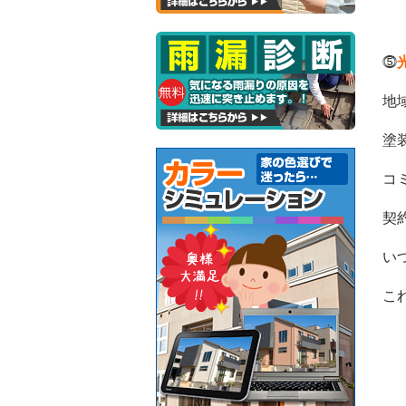
⓹
地
塗
コ
契
い
こ