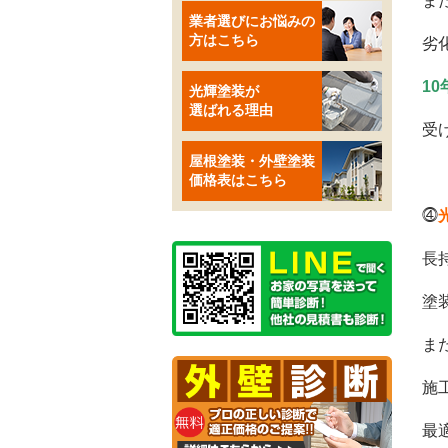
ま
業者選びにお悩みの
方はこちら
劣
1
光輝塗装が
選ばれる理由
受
屋根塗装・外壁塗装
価格表はこちら
⓸
長
塗
ま
施
最