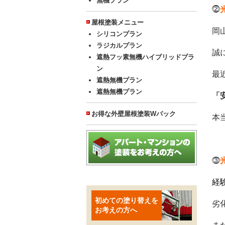
無機プラン
⓶
屋根塗装メニュー
岡
シリコンプラン
ラジカルプラン
誠
遮熱フッ素無機ハイブリッドプラ
ン
最
遮熱無機プラン
遮熱無機プラン
「
お得な外壁屋根塗装Wパック
本
⓷
経
初めての塗り替えを
劣
お考えの方へ