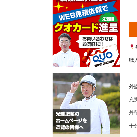
職
外
充
外
十