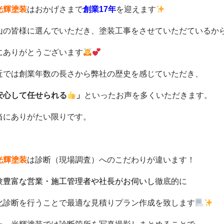
光輝塗装
はおかげさまで
創業17年
を迎えます
山の皆様に選んでいただき、塗装工事をさせていただているか
にありがとうございます
近では創業年数の長さから弊社の歴史を感じていただき、
安心して任せられる
」
といったお声を多くいただきます。
当にありがたい限りです。
光輝塗装
は診断（現場調査）へのこだわりが違います！
験豊富な営業・施工管理者や社長がお伺いし
徹底的に
化診断を行うことで最適な見積りプラン作成を致します