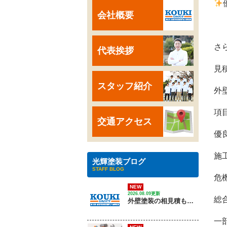
会社概要
さ
代表挨拶
見
スタッフ紹介
外
項
交通アクセス
優
施
光輝塗装ブログ
STAFF BLOG
危
NEW
2026.08.09更新
総
外壁塗装の相見積もりは何社がおすすめ？
一