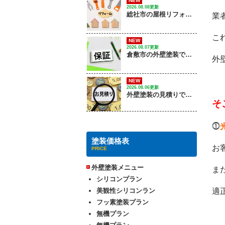
NEW
2026.08.08更新
総社市の屋根リフォーム｜ 劣化サインから費用、優良業者の選び方は？
業
こ
NEW
2026.08.07更新
倉敷市の外壁塗装で失敗しない保証の選び方は？｜ 株式会社光輝
外
NEW
2026.08.06更新
外壁塗装の見積りで確認するポイントは？
そ
⓵
塗装価格表
お
PRICE
外壁塗装メニュー
ま
シリコンプラン
美観性シリコンラン
適
フッ素塗装プラン
無機プラン