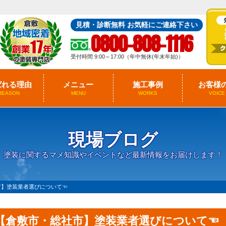
見積・診断無料 お気軽にご連絡下さい
0800-808-1116
受付時間 9:00～17:00（年中無休(年末年始)）
ばれる理由
メニュー
施工事例
お客様
REASON
MENU
WORKS
VOICE
現場ブログ
塗装に関するマメ知識やイベントなど最新情報をお届けします！
市】塗装業者選びについて☜
【倉敷市・総社市】塗装業者選びについて☜