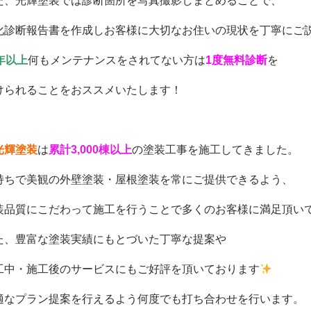
た、光輝塗装では診断箇所を写真撮影しまとめることで、
化診断報告書を作成しお客様に大切なお住いの現状を丁寧にご
0年以上
何もメンテナンスをされてない方は
1度無料診断
を
けられることをおススメいたします！
光輝塗装
は
累計3,000棟以上
の塗装工事を施工してきました。
持ちで美観の外壁塗装・屋根塗装を常にご提供できるよう、
装品質にこだわって施工を行うことで多くのお客様に満足頂い
た、豊富な塗装実績にもとづいた丁寧な提案や
工中・施工後のサービスにもご好評を頂いております
適なプラン提案を行えるよう何度でも打ち合わせを行います。