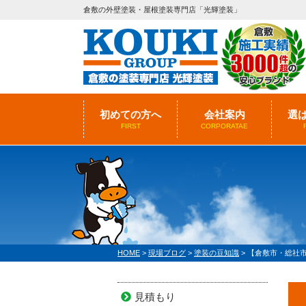
倉敷の外壁塗装・屋根塗装専門店「光輝塗装」
初めての方へ
会社案内
選
FIRST
CORPORATAE
HOME
>
現場ブログ
>
塗装の豆知識
>
【倉敷市・総社
見積もり