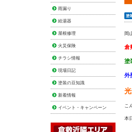
雨漏り
塗
給湯器
屋根修理
岡
火災保険
倉
チラシ情報
塗
現場日記
外
塗装の豆知識
光
新着情報
こ
イベント・キャンペーン
本