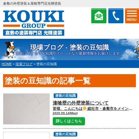
倉敷の外壁塗装＆屋根専門店光輝塗装
MENU
現場ブログ - 塗装の豆知識
塗装に関するマメ知識やイベントなど最新情報をお届けします！
HOME
>
現場ブログ
>
塗装の豆知識
塗装の豆知識の記事一覧
塗装の豆知識
漆喰壁の外壁塗装について
皆様、こんにちは
総社市・倉敷市をメインに 塗装工事を行っております 外壁塗装・屋根塗装・雨漏り専門店の 光輝塗装です！！
2020.09.14(Mon)
詳しくはこちら
塗装の豆知識