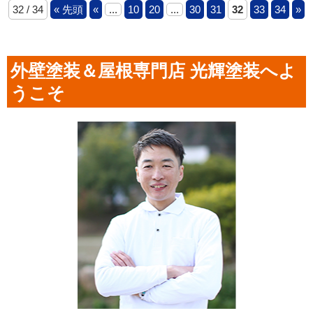
32 / 34
« 先頭
«
...
10
20
...
30
31
32
33
34
»
外壁塗装＆屋根専門店 光輝塗装へよ
うこそ